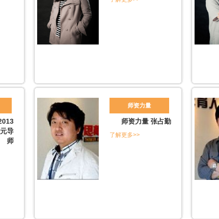
师资力量
013
师资力量 张占勤
元导
了解更多>>
师