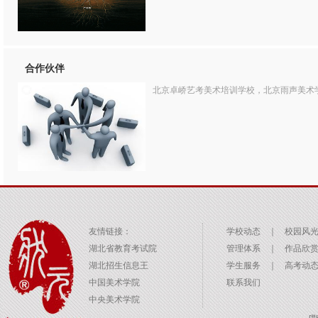
合作伙伴
北京卓峤艺考美术培训学校，北京雨声美术
友情链接：
学校动态
｜
校园风
湖北省教育考试院
管理体系
｜
作品欣
湖北招生信息王
学生服务
｜
高考动
中国美术学院
联系我们
中央美术学院