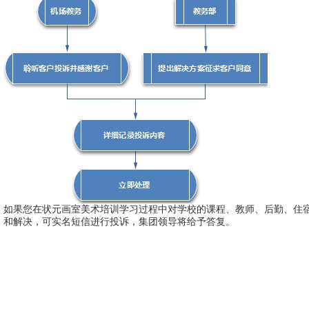
如果您在状元画室美术培训学习过程中对学校的课程、教师、后勤、住
和解决，可实名短信进行投诉，集团领导将给予答复。