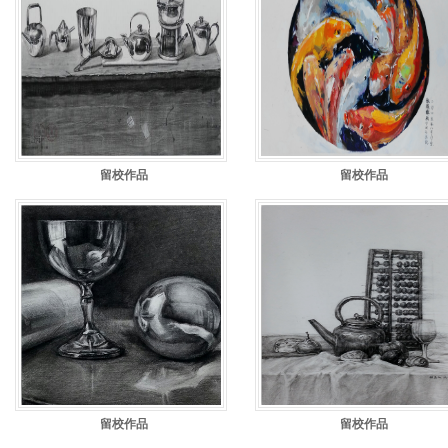
留校作品
留校作品
留校作品
留校作品