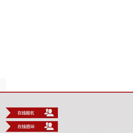
联系我们
咨询热线
027-87219678
传真：027-87219678
地址：武汉市洪山区珞狮路322
号澳新学院D栋一楼