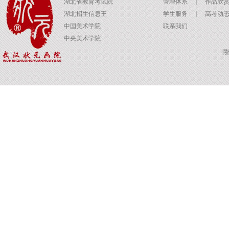
湖北省教育考试院
管理体系
｜
作品欣
湖北招生信息王
学生服务
｜
高考动
中国美术学院
联系我们
中央美术学院
[