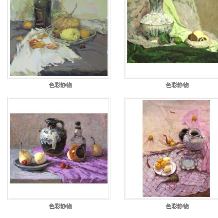
色彩静物
色彩静物
色彩静物
色彩静物