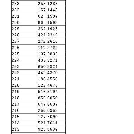
233
253
1288
232
157
1445
231
62
1507
230
86
1593
229
332
1925
228
421
2346
227
272
2618
226
111
2729
225
107
2836
224
435
3271
223
650
3921
222
449
4370
221
186
4556
220
122
4678
219
516
5194
218
856
6050
217
647
6697
216
266
6963
215
127
7090
214
521
7611
213
928
8539