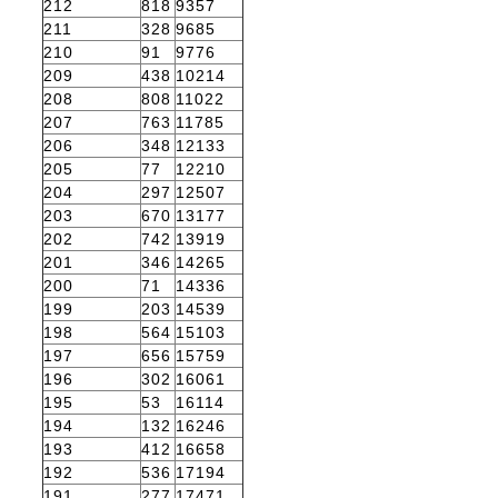
212
818
9357
211
328
9685
210
91
9776
209
438
10214
208
808
11022
207
763
11785
206
348
12133
205
77
12210
204
297
12507
203
670
13177
202
742
13919
201
346
14265
200
71
14336
199
203
14539
198
564
15103
197
656
15759
196
302
16061
195
53
16114
194
132
16246
193
412
16658
192
536
17194
191
277
17471