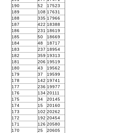
190
52
17523
189
108
17631
188
335
17966
187
422
18388
186
231
18619
185
50
18669
184
48
18717
183
237
18954
182
359
19313
181
206
19519
180
43
19562
179
37
19599
178
142
19741
177
236
19977
176
134
20111
175
34
20145
174
15
20160
173
102
20262
172
192
20454
171
126
20580
170
25
20605